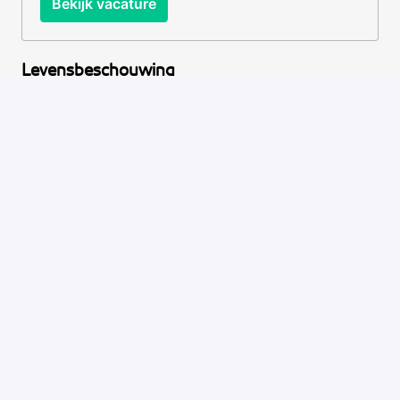
Bekijk vacature
Levensbeschouwing
Redacteur Levensbeschouwing
Op locatie, Hybride
Hilversum
,
Noord-Holland
,
Nederland
Bekijk vacature
Social Redacteur Arabisch
Op locatie, Hybride