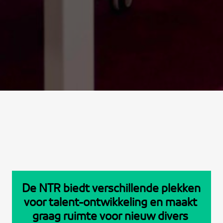
De NTR biedt verschillende plekken 
voor 
talent-ontwikkeling
 en maakt 
graag ruimte voor nieuw divers 